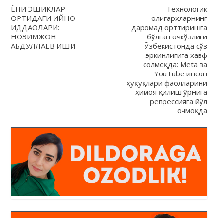
ЁПИҚ ЭШИКЛАР
Технологик
ОРТИДАГИ ҚИЙНОҚ
олигархларнинг
ИДДАОЛАРИ:
даромад орттиришга
НОЗИМЖОН
бўлган очкўзлиги
АБДУЛЛАЕВ ИШИ
Ўзбекистонда сўз
эркинлигига хавф
солмоқда: Meta ва
YouTube инсон
ҳуқуқлари фаолларини
ҳимоя қилиш ўрнига
репрессияга йўл
очмоқда