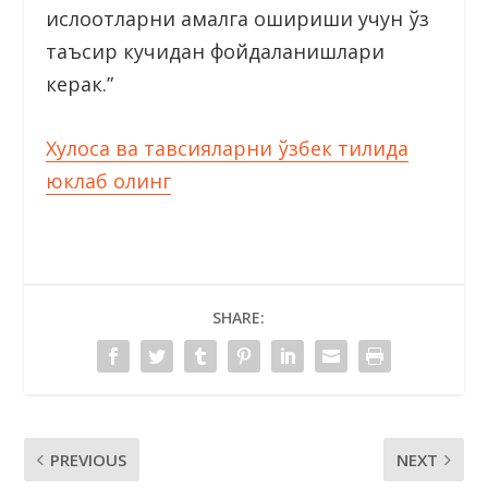
ислоҳотларни амалга ошириши учун ўз
таъсир кучидан фойдаланишлари
керак.”
Хулоса ва тавсияларни ўзбек тилида
юклаб олинг
SHARE:
PREVIOUS
NEXT