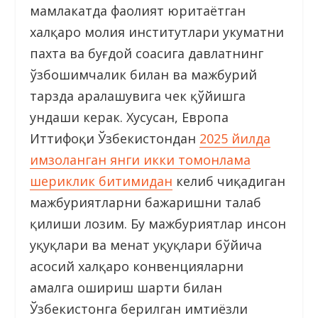
мамлакатда фаолият юритаётган
халқаро молия институтлари ҳукуматни
пахта ва буғдой соҳасига давлатнинг
ўзбошимчалик билан ва мажбурий
тарзда аралашувига чек қўйишга
ундаши керак. Хусусан, Европа
Иттифоқи Ўзбекистондан
2025 йилда
имзоланган янги икки томонлама
шериклик битимидан
келиб чиқадиган
мажбуриятларни бажаришни талаб
қилиши лозим. Бу мажбуриятлар инсон
ҳуқуқлари ва меҳнат ҳуқуқлари бўйича
асосий халқаро конвенцияларни
амалга ошириш шарти билан
Ўзбекистонга берилган имтиёзли