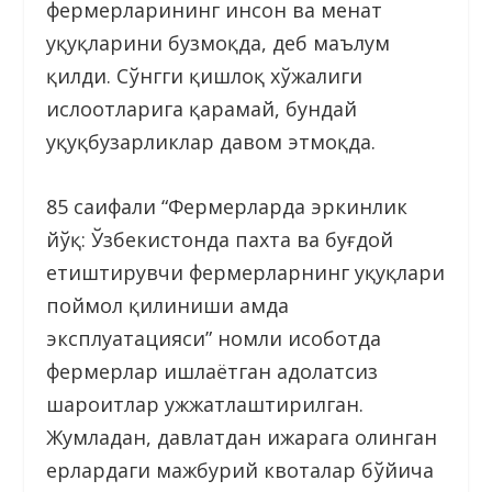
фермерларининг инсон ва меҳнат
ҳуқуқларини бузмоқда, деб маълум
қилди. Сўнгги қишлоқ хўжалиги
ислоҳотларига қарамай, бундай
ҳуқуқбузарликлар давом этмоқда.
85 саҳифали “Фермерларда эркинлик
йўқ: Ўзбекистонда пахта ва буғдой
етиштирувчи фермерларнинг ҳуқуқлари
поймол қилиниши ҳамда
эксплуатацияси” номли ҳисоботда
фермерлар ишлаётган адолатсиз
шароитлар ҳужжатлаштирилган.
Жумладан, давлатдан ижарага олинган
ерлардаги мажбурий квоталар бўйича