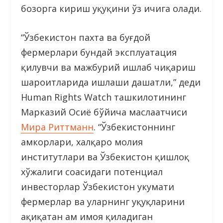
бозорга кириш ҳуқуқини ўз ичига олади.
“Ўзбекистон пахта ва буғдой
фермерлари бундай эксплуатация
қилувчи ва мажбурий ишлаб чиқариш
шароитларида ишлаши даҳшатли,” деди
Human Rights Wаtch ташкилотининг
Марказий Осиё бўйича маслаҳатчиси
Мира Риттманн
. “Ўзбекистоннинг
ҳамкорлари, халқаро молия
институтлари ва Ўзбекистон қишлоқ
хўжалиги соҳасидаги потенциал
инвесторлар Ўзбекистон ҳукумати
фермерлар ва уларнинг ҳуқуқларини
ҳақиқатан ҳам ҳимоя қиладиган