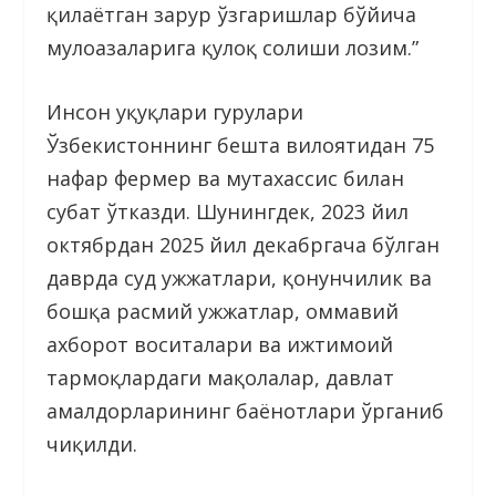
қилаётган зарур ўзгаришлар бўйича
мулоҳазаларига қулоқ солиши лозим.”
Инсон ҳуқуқлари гуруҳлари
Ўзбекистоннинг бешта вилоятидан 75
нафар фермер ва мутахассис билан
суҳбат ўтказди. Шунингдек, 2023 йил
октябрдан 2025 йил декабргача бўлган
даврда суд ҳужжатлари, қонунчилик ва
бошқа расмий ҳужжатлар, оммавий
ахборот воситалари ва ижтимоий
тармоқлардаги мақолалар, давлат
амалдорларининг баёнотлари ўрганиб
чиқилди.