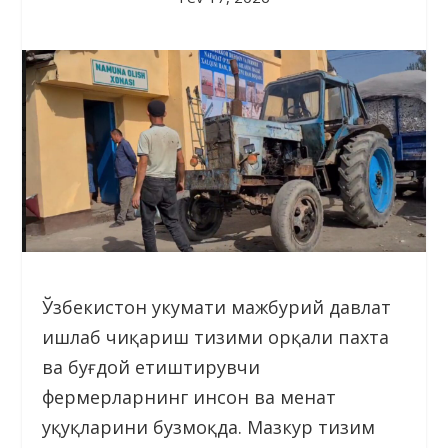
Ўзбекистон ҳукумати мажбурий давлат
ишлаб чиқариш тизими орқали пахта
ва буғдой етиштирувчи
фермерларнинг инсон ва меҳнат
ҳуқуқларини бузмоқда. Мазкур тизим