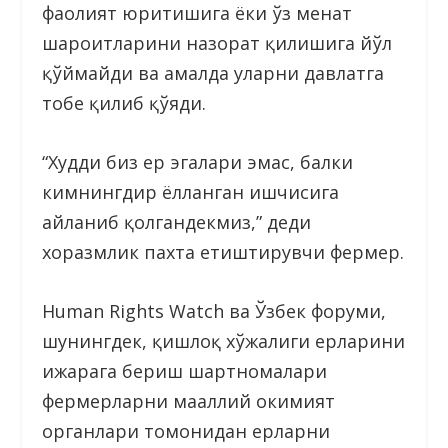
фаолият юритишига ёки ўз меҳнат
шароитларини назорат қилишига йўл
қўймайди ва амалда уларни давлатга
тобе қилиб қўяди.
“Худди биз ер эгалари эмас, балки
кимнингдир ёлланган ишчисига
айланиб қолгандекмиз,” деди
хоразмлик пахта етиштирувчи фермер.
Human Rights Wаtch ва Ўзбек форуми,
шунингдек, қишлоқ хўжалиги ерларини
ижарага бериш шартномалари
фермерларни маҳаллий ҳокимият
органлари томонидан ерларни