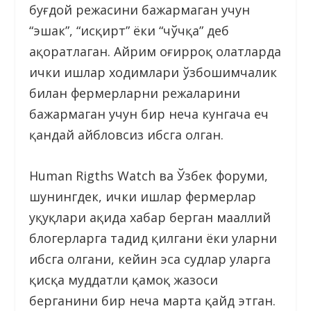
буғдой режасини бажармаган учун
“эшак”, “исқирт” ёки “чўчқа” деб
ҳақоратлаган. Айрим оғирроқ ҳолатларда
ички ишлар ходимлари ўзбошимчалик
билан фермерларни режаларини
бажармаган учун бир неча кунгача ҳеч
қандай айбловсиз ҳибсга олган.
Human Rigths Wаtch ва Ўзбек форуми,
шунингдек, ички ишлар фермерлар
ҳуқуқлари ҳақида хабар берган маҳаллий
блогерларга таҳдид қилгани ёки уларни
ҳибсга олгани, кейин эса судлар уларга
қисқа муддатли қамоқ жазоси
берганини бир неча марта қайд этган.