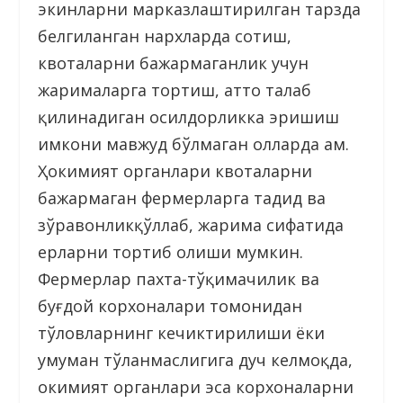
экинларни марказлаштирилган тарзда
белгиланган нархларда сотиш,
квоталарни бажармаганлик учун
жарималарга тортиш, ҳатто талаб
қилинадиган ҳосилдорликка эришиш
имкони мавжуд бўлмаган ҳолларда ҳам.
Ҳокимият органлари квоталарни
бажармаган фермерларга таҳдид ва
зўравонликқўллаб, жарима сифатида
ерларни тортиб олиши мумкин.
Фермерлар пахта-тўқимачилик ва
буғдой корхоналари томонидан
тўловларнинг кечиктирилиши ёки
умуман тўланмаслигига дуч келмоқда,
ҳокимият органлари эса корхоналарни