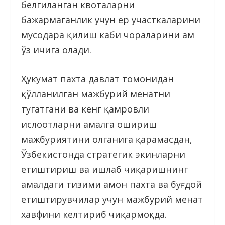
белгиланган квоталарни
бажармаганлик учун ер участкаларини
мусодара қилиш каби чораларини ҳам
ўз ичига олади.
Ҳукумат пахта давлат томонидан
қўлланилган мажбурий меҳнатни
тугатгани ва кенг қамровли
ислоҳотларни амалга ошириш
мажбуриятини олганига қарамасдан,
Ўзбекистонда стратегик экинларни
етиштириш ва ишлаб чиқаришнинг
амалдаги тизими ҳамон пахта ва буғдой
етиштирувчилар учун мажбурий меҳнат
хавфини келтириб чиқармоқда.