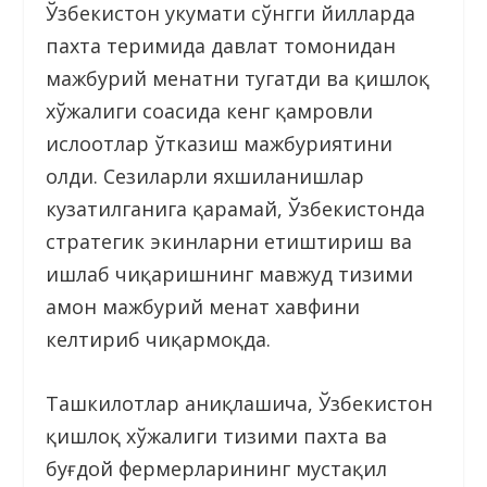
Ўзбекистон ҳукумати сўнгги йилларда
пахта теримида давлат томонидан
мажбурий меҳнатни тугатди ва қишлоқ
хўжалиги соҳасида кенг қамровли
ислоҳотлар ўтказиш мажбуриятини
олди. Сезиларли яхшиланишлар
кузатилганига қарамай, Ўзбекистонда
стратегик экинларни етиштириш ва
ишлаб чиқаришнинг мавжуд тизими
ҳамон мажбурий меҳнат хавфини
келтириб чиқармоқда.
Ташкилотлар аниқлашича, Ўзбекистон
қишлоқ хўжалиги тизими пахта ва
буғдой фермерларининг мустақил