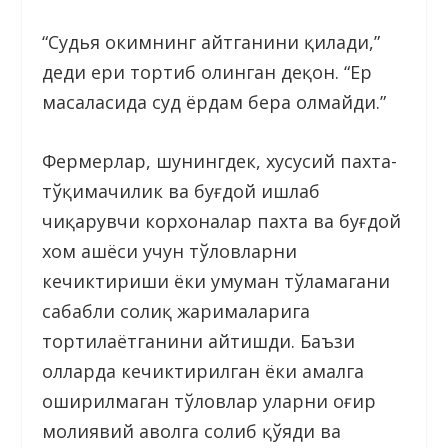
“Судья ҳокимнинг айтганини қилади,”
деди ери тортиб олинган деҳқон. “Ер
масаласида суд ёрдам бера олмайди.”
Фермерлар, шунингдек, хусусий пахта-
тўқимачилик ва буғдой ишлаб
чиқарувчи корхоналар пахта ва буғдой
хом ашёси учун тўловларни
кечиктириши ёки умуман тўламагани
сабабли солиқ жарималарига
тортилаётганини айтишди. Баъзи
ҳолларда кечиктирилган ёки амалга
оширилмаган тўловлар уларни оғир
молиявий аҳволга солиб қўяди ва