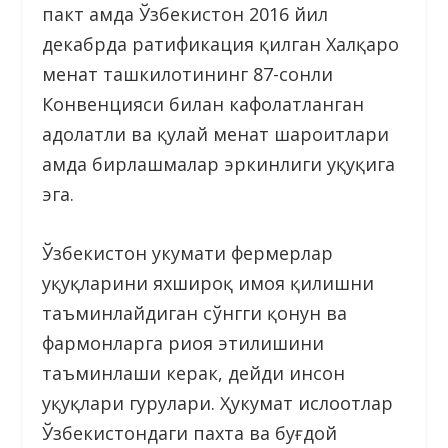
пакт ҳамда Ўзбекистон 2016 йил
декабрда ратификация қилган Халқаро
меҳнат ташкилотининг 87-сонли
Конвенцияси билан кафолатланган
адолатли ва қулай меҳнат шароитлари
ҳамда бирлашмалар эркинлиги ҳуқуқига
эга.
Ўзбекистон ҳукумати фермерлар
ҳуқуқларини яхшироқ ҳимоя қилишни
таъминлайдиган сўнгги қонун ва
фармонларга риоя этилишини
таъминлаши керак, дейди инсон
ҳуқуқлари гуруҳлари. Ҳукумат ислоҳотлар
Ўзбекистондаги пахта ва буғдой