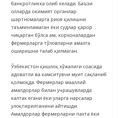
банкротликка олиб келади. Баъзи
ҳолларда ҳокимият органлар
шартномаларга риоя қилишни
таъминламаган ёки судлар қарор
чиқарган бўлса ҳам, корхоналардан
фермерларга тўловларни амалга
оширишни талаб қилмаган.
Ўзбекистон қишлоқ хўжалиги соҳасида
адоватли ва камситувчи муҳит сақланиб
қолмоқда. Фермерлар маҳаллий
амалдорлар билан учрашувларда
калтак егани ёки уларга нарсалар
улоқтирилганини айтишди.
Амалдорлар фермерларни пахта ёки