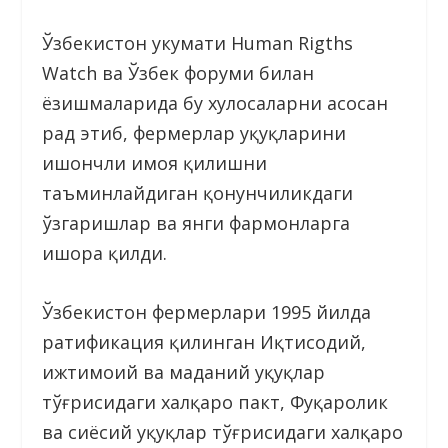
Ўзбекистон ҳукумати Human Rigths
Wаtch ва Ўзбек форуми билан
ёзишмаларида бу хулосаларни асосан
рад этиб, фермерлар ҳуқуқларини
ишончли ҳимоя қилишни
таъминлайдиган қонунчиликдаги
ўзгаришлар ва янги фармонларга
ишора қилди.
Ўзбекистон фермерлари 1995 йилда
ратификация қилинган Иқтисодий,
ижтимоий ва маданий ҳуқуқлар
тўғрисидаги халқаро пакт, Фуқаролик
ва сиёсий ҳуқуқлар тўғрисидаги халқаро