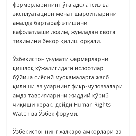
фермерларининг ўта адолатсиз ва
эксплуатацион меҳнат шароитларини
амалда бартараф этишини
кафолатлаши лозим, жумладан квота
тизимини бекор қилиш орқали.
Ўзбекистон ҳукумати фермерларни
қишлоқ хўжалигидаги ислоҳотлар
бўйича сиёсий муҳокамаларга жалб
қилиши ва уларнинг фикр-мулоҳазалари
ҳамда тавсияларини жиддий кўриб
чиқиши керак, дейди Human Rights
Wаtch ва Ўзбек форуми.
Ўзбекистоннинг халқаро ҳамкорлари ва