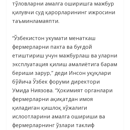
тўловларни амалга оширишга мажбур
қилувчи суд қарорларининг ижросини
таъминламаяпти.
“Ўзбекистон ҳукумати меҳнаткаш
фермерларни пахта ва буғдой
етиштириш учун мажбурлаш ва уларни
эксплуатация қилиш амалиётига барҳам
бериши зарур,” деди Инсон ҳуқуқлари
бўйича Ўзбек форуми директори
Умида Ниязова. “Ҳокимият органлари
фермерларни ҳақиқатдан ҳимоя
қиладиган қишлоқ хўжалиги
ислоҳотларини амалга ошириши ва
фермерларнинг ўзлари таклиф