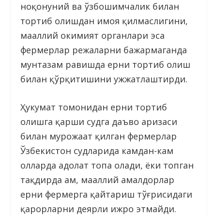
ноқонуний ва ўзбошимчалик билан
тортиб олишдан ҳимоя қилмаслигини,
маҳаллий ҳокимият органлари эса
фермерлар режаларни бажармаганда
мунтазам равишда ерни тортиб олиш
билан қўрқитишини ҳужжатлаштирди.
Ҳукумат томонидан ерни тортиб
олишга қарши судга даъво аризаси
билан мурожаат қилган фермерлар
Ўзбекистон судларида камдан-кам
ҳолларда адолат топа олади, ёки топган
тақдирда ҳам, маҳаллий амалдорлар
ерни фермерга қайтариш тўғрисидаги
қарорларни деярли ижро этмайди.