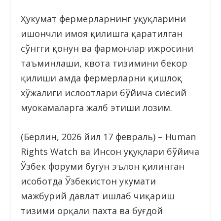
Ҳукумат фермерларнинг ҳуқуқларини
ишончли ҳимоя қилишга қаратилган
сўнгги қонун ва фармонлар ижросини
таъминлаши, квота тизимини бекор
қилиши ҳамда фермерларни қишлоқ
хўжалиги ислоҳотлари бўйича сиёсий
муҳокамаларга жалб этиши лозим.
(Берлин, 2026 йил 17 февраль) – Human
Rights Watch ва Инсон ҳуқуқлари бўйича
Ўзбек форуми бугун эълон қилинган
ҳисоботда Ўзбекистон ҳукумати
мажбурий давлат ишлаб чиқариш
тизими орқали пахта ва буғдой