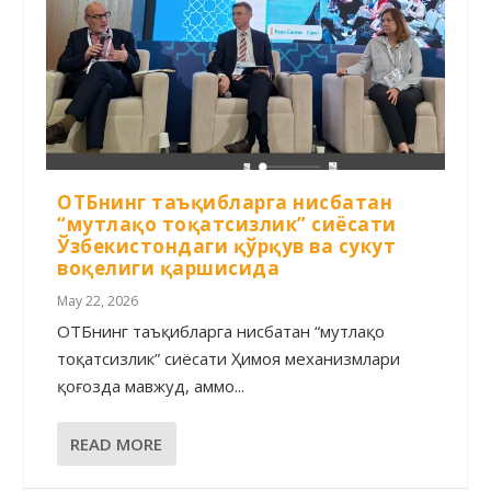
ОТБнинг таъқибларга нисбатан
“мутлақо тоқатсизлик” сиёсати
Ўзбекистондаги қўрқув ва сукут
воқелиги қаршисида
May 22, 2026
ОТБнинг таъқибларга нисбатан “мутлақо
тоқатсизлик” сиёсати Ҳимоя механизмлари
қоғозда мавжуд, аммо...
READ MORE