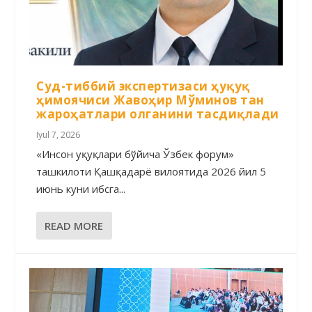
Суд-тиббий экспертизаси ҳуқуқ
ҳимоячиси Жавоҳир Мўминов тан
жароҳатлари олганини тасдиқлади
Iyul 7, 2026
«Инсон ҳуқуқлари бўйича Ўзбек форум»
ташкилоти Қашқадарё вилоятида 2026 йил 5
июнь куни ҳибсга...
READ MORE