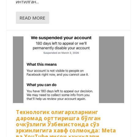
интилган...
READ MORE
Технологик олигархларнинг
даромад орттиришга бўлган
очкўзлиги Ўзбекистонда сўз
эркинлигига хавф солмоқда: Meta
ва YouTube инсон ҳуқуқлари