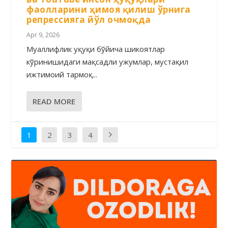
фаолларини ҳимоя қилиш ўрнига
репрессияга йўл очмоқда
Apr 9, 2026
Муаллифлик ҳуқуқи бўйича шикоятлар
кўринишидаги мақсадли ҳужумлар, мустақил
ижтимоий тармоқ...
READ MORE
1
2
3
4