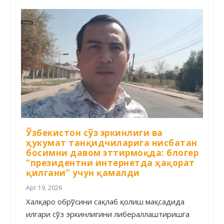
Ўзбекистон сўз эркинлиги ва
ҳукумат танқидчиларига нисбатан
босимни давом эттирмоқда: блогер
“президентни интернетда ҳақорат
қилгани” учун қамалди
Apr 19, 2026
Халқаро обрўсини сақлаб қолиш мақсадида
илгари сўз эркинлигини либераллаштиришга