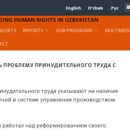
English
Oʻzbek
.Рус
DING HUMAN RIGHTS IN UZBEKISTAN
ALERTS
REPORTS
OUR PROGRAMS
MULTIMED
ACT
Ь ПРОБЛЕМУ ПРИНУДИТЕЛЬНОГО ТРУДА С
инудительного труда указывают на наличие
ечий в системе управления производством
н работал над реформированием своего