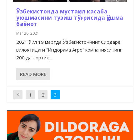
Ўзбекистонда мустақил касаба
уюшмасини тузиш тўғрисида қўшма
баёнот
Mar 26, 2021
2021 йил 19 мартда Ўзбекистоннинг Сирдарё
вилоятидаги “Индорама Агро” компаниясининг
200 дан ортиқ...
READ MORE
1
2
3