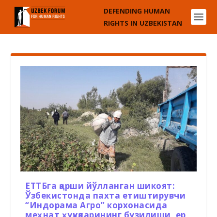
DEFENDING HUMAN
RIGHTS IN UZBEKISTAN
ЕТТБга қарши йўлланган шикоят:
Ўзбекистонда пахта етиштирувчи
“Индорама Агро” корхонасида
меҳнат ҳуқуқларининг бузилиши, ер