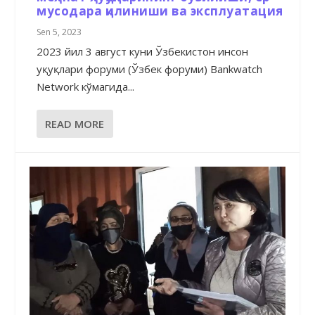
мусодара қилиниши ва эксплуатация
Sen 5, 2023
2023 йил 3 август куни Ўзбекистон инсон
ҳуқуқлари форуми (Ўзбек форуми) Bankwatch
Network кўмагида...
READ MORE