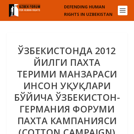
DEFENDING HUMAN
RIGHTS IN UZBEKISTAN
ЎЗБЕКИСТОНДА 2012
ЙИЛГИ ПАХТА
ТЕРИМИ МАНЗАРАСИ
ИНСОН ҲУҚУҚЛАРИ
БЎЙИЧА ЎЗБЕКИСТОН-
ГЕРМАНИЯ ФОРУМИ
ПАХТА КАМПАНИЯСИ
(COTTON CAMPAIGN)